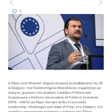
0
Η Έδρα Jean Monnet «Δημοσιονομική Διακυβέρνηση της ΕΕ
& Έλεγχος» του Πανεπιστημίου Μακεδονίας συμμετείχε ως
εταίρος (partner) στο Διεθνές Συνέδριο Politeia που
διοργάνωσε ο Hellenic Association of Political Scientists
ΕΟΠΕ - HAPSc με θέμα «Europe at the Crossroads:
Leadership, Challenges and State of Play» στο Ζάππειο. Στο
συνέδριο παρουσίασε εισήγηση ο κάτοχος της Έδρας,