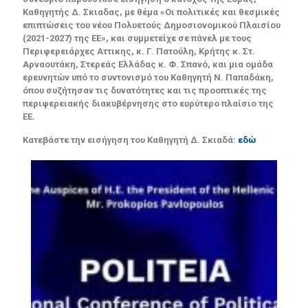
Καθηγητής Δ. Σκιαδας, με θέμα «Οι πολιτικές και θεσμικές
επιπτώσεις του νέου Πολυετούς Δημοσιονομικού Πλαισίου
(2021-2027) της ΕΕ», και συμμετείχε σε πάνελ με τους
Περιφερειάρχες Αττικης, κ. Γ. Πατούλη, Κρήτης κ. Στ.
Αρναουτάκη, Στερεάς Ελλάδας κ. Φ. Σπανό, και μια ομάδα
ερευνητών υπό το συντονισμό του Καθηγητή Ν. Παπαδάκη,
όπου συζήτησαν τις δυνατότητες και τις προοπτικές της
περιφερειακής διακυβέρνησης στο ευρύτερο πλαίσιο της
ΕΕ.
Κατεβάστε την εισήγηση του Kαθηγητή Δ. Σκιαδά:
εδώ