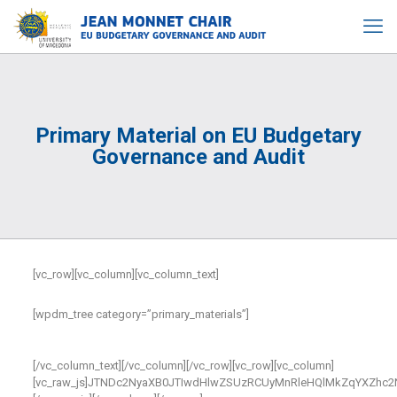
Primary Material on EU Budgetary
Governance and Audit
[vc_row][vc_column][vc_column_text]
[wpdm_tree category=”primary_materials”]
[/vc_column_text][/vc_column][/vc_row][vc_row][vc_column]
[vc_raw_js]JTNDc2NyaXB0JTIwdHlwZSUzRCUyMnRleHQlMkZqYXZhc2