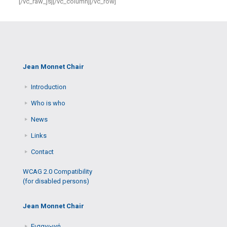
[/vc_raw_js][/vc_column][/vc_row]
Jean Monnet Chair
Introduction
Who is who
News
Links
Contact
WCAG 2.0 Compatibility
(for disabled persons)
Jean Monnet Chair
Εισαγωγή