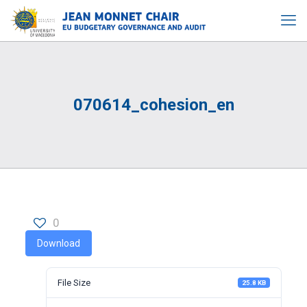
070614_cohesion_en
0
Download
File Size
25.8 KB