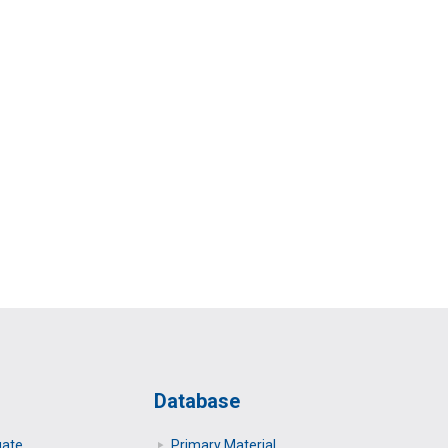
Database
uate
Primary Μaterial