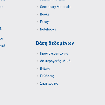
te
Secondary Μaterials
Books
Essays
α
Notebooks
κά
Βάση δεδομένων
ακά
Πρωτογενές υλικό
Δευτερογενές υλικό
Βιβλία
Εκθέσεις
Σημειώσεις