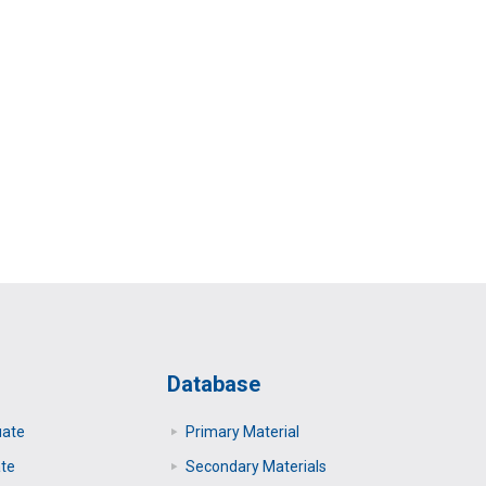
Database
uate
Primary Μaterial
te
Secondary Μaterials