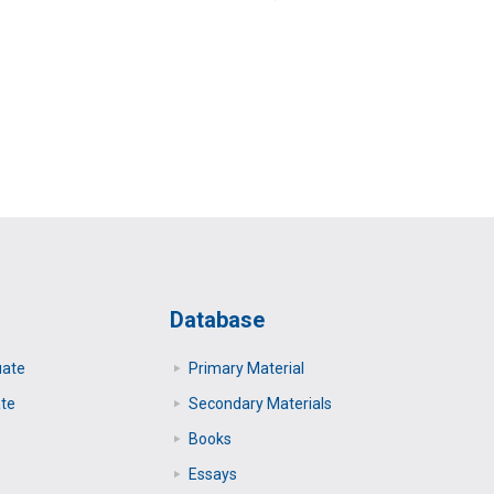
Database
uate
Primary Μaterial
te
Secondary Μaterials
Books
Essays