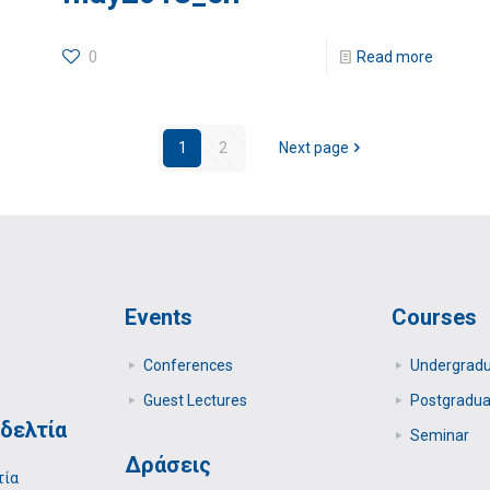
0
Read more
1
2
Next page
Events
Courses
Conferences
Undergrad
Guest Lectures
Postgradua
δελτία
Seminar
Δράσεις
τία